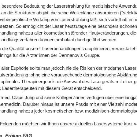
 besondere Bedeutung der Laserstrahlung für medizinische Anwendun
 an die Strukturen abgibt, die seine Wellenlänge absorbieren ("selek
ebespezifische Wirkung von Laserstrahlung läßt sich vorteilhaft in 
setzen. So ermöglicht der Laser heutzutage eine besonders schone
andlung nahezu aller kosmetisch störender Hautveränderungen, die 
handlungsverfahren können ambulant durchgeführt werden.
die Qualität unserer Laserbehandlungen zu optimieren, veranstalte
inings für die Ärzte*innen der Dermanovis Gruppe.
 aller Euphorie sollte man jedoch nie die Risiken der modernen Laser
tveränderung ohne eine vorausgehende dermatologische Abklärung pe
 optimales Therapieergebnis die Auswahl des Lasergeräts mit einer ge
 Lasertherapeuten mit diesem Gerät entscheidend.
 med. Claus Jung und seine Kollegen/innen verfügen über eine langjä
ermedizin. Darüber hinaus ist unsere Praxis mit einer Vielzahl mode
handlung nahezu jeder kosmetischen bzw. medizinisch-dermatologis
Folgenden möchten wir Ihnen unsere aktuellen Lasersysteme kurz vo
Erbium-YAG