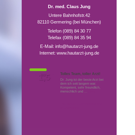
Dr. med. Claus Jung
Untere Bahnhofstr.42
82110 Germering (bei München)
Telefon (089) 84 30 77
Telefax (089) 84 35 94
E-Mail:
info@hautarzt-jung.de
Internet:
www.hautarzt-jung.de
Tolles Team, toller Arzt!
Von Patienten
1,5
Note
bewertet mit
Dr. Jung ist der beste Arzt bei
dem ich seit langem war.
Kompetent, sehr freundlich,
menschlich und …
Mehr
Hautärzte (Dermatologen)
in Germering