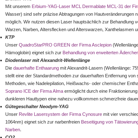
Mit unserem
Erbium-YAG-Laser MCL Dermablate MCL-31 der Fir
Wasser) sind sehr präzise Abtragungen von Hautveränderungen
möglich. Wir nutzen diesen Laser hauptsächlich zur Behandlung v
Warzen, Narben, Altersflecken und Alterswarzen, Xanthelasmen u
KTP
Unser
QuadroStarPRO GREEN der Firma Asclepion
(Wellenlänge:
Hämoglobin) eignet sich zur
Behandlung von erweiterten Äderche
Diodenlaser mit Alexandrit-Wellenlänge
Die
dauerhafte Enthaarung
mit Alexandrit-Lasern (Wellenlänge: 75
stellt eine der Standardmethoden zur dauerhaften Entfernung von 
Methoden, wie Nadelepilation, Heißwachs- oder chemischer Entha
Soprano ICE der Firma Alma
ermöglicht durch eine Fraktionierung
dunkleren Hauttypen eine nahezu vollkommen schmerzfreie dauer
Gütegeschalter Neodym-YAG
Unser
Revlite Lasersystem der Firma Cynosure
mit vier verschi
1064nm) eignet sich zur narbenfreien
Beseitigung von Tätowierun
Narben
.
CO2