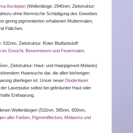
ma Asclepion
(Wellenlänge: 2940nm; Zielstruktur:
 nahezu ohne thermische Schädigung des Gewebes
on gering pigmentierten erhabenen Muttermalen,
nd Fältchen.
 532nm; Zielstruktur: Roter Blutfarbstoff
n im Gesicht, Besenreisern und Feuermalen
.
5nm, Zielstruktur: Haut- und Haarpigment Melanin)
störendem Haarwuchs dar, die allen bisherigen
arung überlegen ist. Unser neuer
Diodenlaser
 der Laserpulse selbst bei gebräunter Haut oder
hafte Enthaarung.
edenen Wellenlängen (532nm, 585nm, 650nm,
gen aller Farben, Pigmentflecken, Melasma und