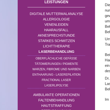
LEISTUNGEN
Die
nur
DIGITALE MUTTERMALANALYSE
gew
ALLERGOLOGIE
um
VENENLEIDEN
Beh
HAARAUSFALL
Be
AKNESPRECHSTUNDE
Um 
STARKES SCHWITZEN
Tra
LICHTTHERAPIE
LASERBEHANDLUNG
Bei
OBERFLÄCHLICHE GEFÄSSE
Hau
TÄTOWIERUNGEN / PIGMENTE
ein
WARZEN, FIBROME UND NARBEN
des
ENTHAARUNG - LASEREPILATION
Dr.
FRACTIONAL LASER
Las
LASERLIPOLYSE
Be
AMBULANTE OPERATIONEN
Im 
FALTENBEHANDLUNG
HAUTSTRAFFUNG