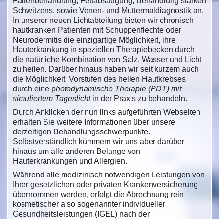
Faltenbehandlung, Fettabsaugung, Behandlung starken
Schwitzens, sowie Venen- und Muttermaldiagnostik an.
In unserer neuen Lichtabteilung bieten wir chronisch
hautkranken Patienten mit Schuppenflechte oder
Neurodermitis die einzigartige Möglichkeit, ihre
Hauterkrankung in speziellen Therapiebecken durch
die natürliche Kombination von Salz, Wasser und Licht
zu heilen. Darüber hinaus haben wir seit kurzem auch
die Möglichkeit, Vorstufen des hellen Hautkrebses
durch eine p
hotodynamische Therapie (PDT) mit
simuliertem Tageslicht
in der Praxis zu behandeln.
Durch Anklicken der nun links aufgeführten Webseiten
erhalten Sie weitere Informationen über unsere
derzeitigen Behandlungsschwerpunkte.
Selbstverständlich kümmern wir uns aber darüber
hinaus um alle anderen Belange von
Hauterkrankungen und Allergien.
Während alle medizinisch notwendigen Leistungen von
Ihrer gesetzlichen oder privaten Krankenversicherung
übernommen werden, erfolgt die Abrechnung rein
kosmetischer also sogenannter individueller
Gesundheitsleistungen (IGEL) nach der