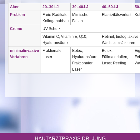
Alter
20.-30.LJ
30.-40.LJ
40.-50.LJ
50
Problem
Freie Radikale,
Mimische
Elastizitätsverlust
Ko
Kollagenabbau
Falten
Creme
UV-Schutz
Vitamin C, Vitamin E, Q10,
Retinol, biolog. aktiv
Hyaluronsäure
Wachstumsfaktoren
minimalinvasive
Fraktionaler
Botox,
Botox,
Eig
Verfahren
Laser
Hyaluronsäure,
Füllmaterialien,
Fe
Fraktionaler
Laser, Peeling
Wa
Laser
HAUTARZTPRAXIS DR. JUNG