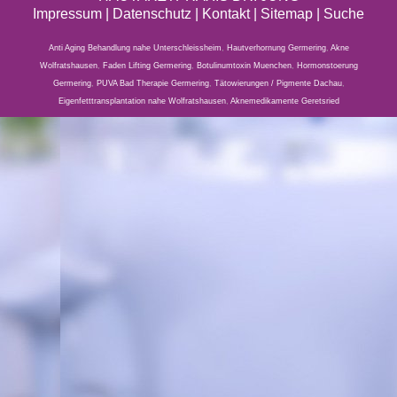
Impressum
|
Datenschutz
| Kontakt |
Sitemap
|
Suche
Anti Aging Behandlung nahe Unterschleissheim
,
Hautverhornung Germering
,
Akne
Wolfratshausen
,
Faden Lifting Germering
,
Botulinumtoxin Muenchen
,
Hormonstoerung
Germering
,
PUVA Bad Therapie Germering
,
Tätowierungen / Pigmente Dachau
,
Eigenfetttransplantation nahe Wolfratshausen
,
Aknemedikamente Geretsried