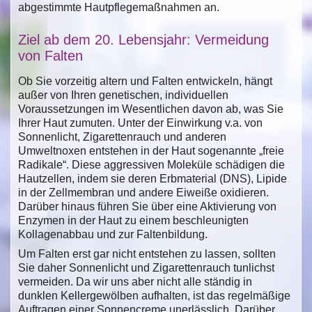
abgestimmte Hautpflegemaßnahmen an.
Ziel ab dem 20. Lebensjahr: Vermeidung
von Falten
Ob Sie vorzeitig altern und Falten entwickeln, hängt
außer von Ihren genetischen, individuellen
Voraussetzungen im Wesentlichen davon ab, was Sie
Ihrer Haut zumuten. Unter der Einwirkung v.a. von
Sonnenlicht, Zigarettenrauch und anderen
Umweltnoxen entstehen in der Haut sogenannte „freie
Radikale“. Diese aggressiven Moleküle schädigen die
Hautzellen, indem sie deren Erbmaterial (DNS), Lipide
in der Zellmembran und andere Eiweiße oxidieren.
Darüber hinaus führen Sie über eine Aktivierung von
Enzymen in der Haut zu einem beschleunigten
Kollagenabbau und zur Faltenbildung.
Um Falten erst gar nicht entstehen zu lassen, sollten
Sie daher Sonnenlicht und Zigarettenrauch tunlichst
vermeiden. Da wir uns aber nicht alle ständig in
dunklen Kellergewölben aufhalten, ist das regelmäßige
Auftragen einer Sonnencreme unerlässlich. Darüber